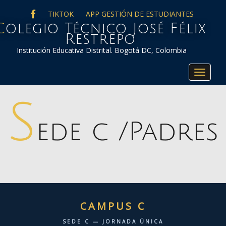
FACEBOOK
TIKTOK
APP GESTIÓN DE ESTUDIANTES
co José Félix
Restrepo
Institución Educativa Distrital. Bogotá DC, Colombia
Toggle
navigat
S
ede c /Padres
CAMPUS C
SEDE C — JORNADA ÚNICA