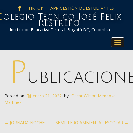
FACEBOOK
TIKTOK
APP GESTIÓN DE ESTUDIANTES
co José Félix
Restrepo
Institución Educativa Distrital. Bogotá DC, Colombia
Toggle
navigat
P
UBLICACION
Posted on
enero 21, 2022
by
Oscar Wilson Mendoza
Martinez
Post
←
JORNADA NOCHE
SEMILLERO AMBIENTAL ESCOLAR
→