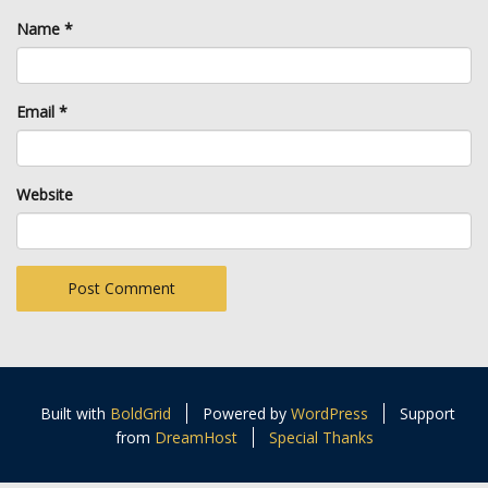
Name
*
Email
*
Website
Built with
BoldGrid
Powered by
WordPress
Support
from
DreamHost
Special Thanks