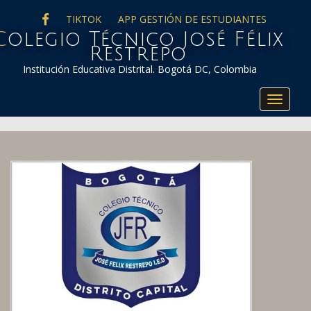
FACEBOOK
TIKTOK
APP GESTIÓN DE ESTUDIANTES
co José Félix
Restrepo
Institución Educativa Distrital. Bogotá DC, Colombia
Toggle
navigat