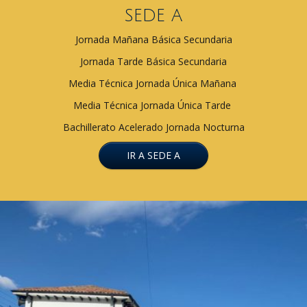
SEDE A
Jornada Mañana Básica Secundaria
Jornada Tarde Básica Secundaria
Media Técnica Jornada Única Mañana
Media Técnica Jornada Única Tarde
Bachillerato Acelerado Jornada Nocturna
IR A SEDE A