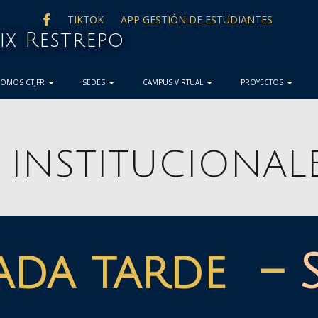
FACEBOOK
TIKTOK
APP GESTIÓN DE ESTUDIANTES
lix Restrepo
SOMOS CTJFR
SEDES
CAMPUS VIRTUAL
PROYECTOS
 INSTITUCIONAL
ada tarde
–