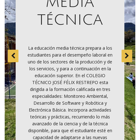
media
ión
a
técnica
na
c
idos
Pr
La educación media técnica prepara a los
cos y
curr
estudiantes para el desempeño laboral en
y de
rec
uno de los sectores de la producción y de
ia del
infra
los servicios, y para a continuación en la
 con los
Colegio
educación superior. En el COLEGIO
ación
de l
TÉCNICO JOSÉ FÉLIX RESTREPO esta
ara el
profe
dirigida a la formación calificada en tres
 que
tra
especialidades: Monitoreo Ambiental,
 y de
perm
Desarrollo de Software y Robótica y
a la
com
Electrónica Básica. Incorpora actividades
da y la
constr
teóricas y prácticas, recurriendo lo más
.
avanzado de la ciencia y de la técnica
disponible, para que el estudiante esté en
capacidad de adaptarse a las nuevas