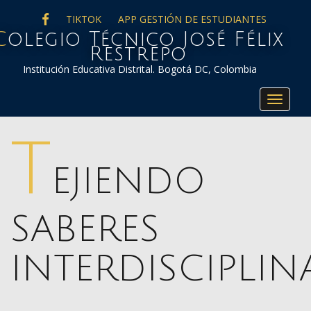
FACEBOOK
TIKTOK
APP GESTIÓN DE ESTUDIANTES
co José Félix
Restrepo
Institución Educativa Distrital. Bogotá DC, Colombia
Toggle
navigat
T
EJIENDO
SABERES
INTERDISCIPLIN