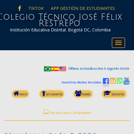
FACEBOOK
TIKTOK
APP GESTIÓN DE ESTUDIANTES
co José Félix
Restrepo
Institución Educativa Distrital. Bogotá DC, Colombia
Toggle
navigat
Última Actualización 5 Agosto 2026
Nuestras Redes Sociales
INICIO
ESTUDIANTES
PADRES
DOCENTES
Versión para Computador