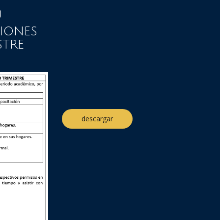
)
IONES
STRE
descargar