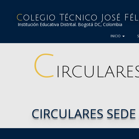
Colegio Técnico José Fé
Institución Educativa Distrital. Bogotá DC, Colombia
INICIO
C
IRCULARES
CIRCULARES SEDE 