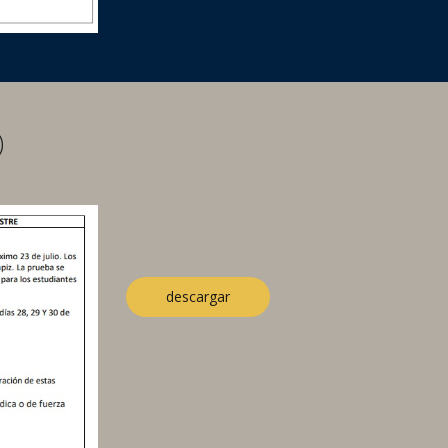
)
descargar